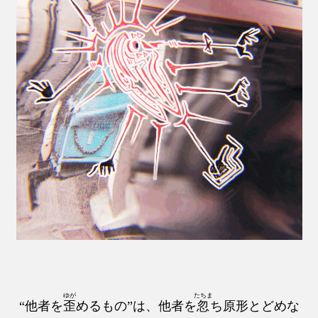
ゆが
たちま
“他者を
歪
めるもの”は、他者を
忽
ち原形とどめな