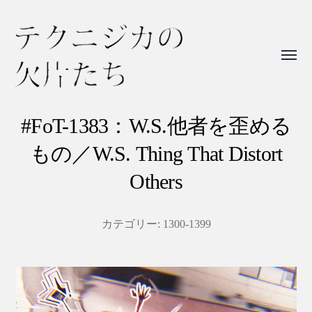
Toggl
menu
テ
ク
#FoT-1383：W.S.他者を歪める
ニ
もの／W.S. Thing That Distort
ジ
Others
カ
の
カテゴリー:
1300-1399
欠
片
た
ち