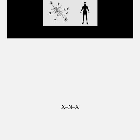
X–N–X