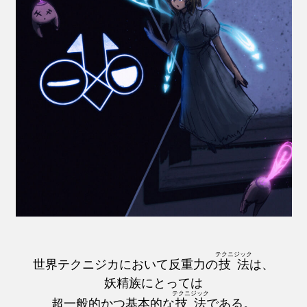
テクニジック
世界テクニジカにおいて反重力の
技法
は、
妖精族にとっては
テクニジック
超一般的かつ基本的な
技法
である。