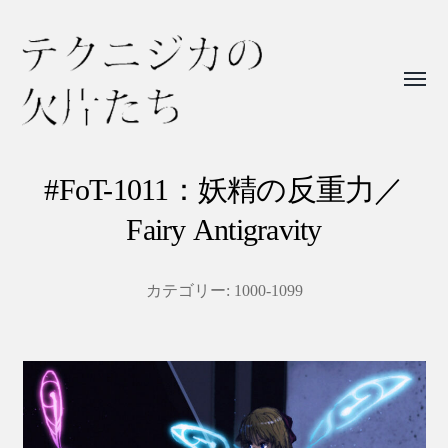
Toggl
menu
テ
ク
#FoT-1011：妖精の反重力／
ニ
Fairy Antigravity
ジ
カ
カテゴリー:
1000-1099
の
欠
片
た
ち