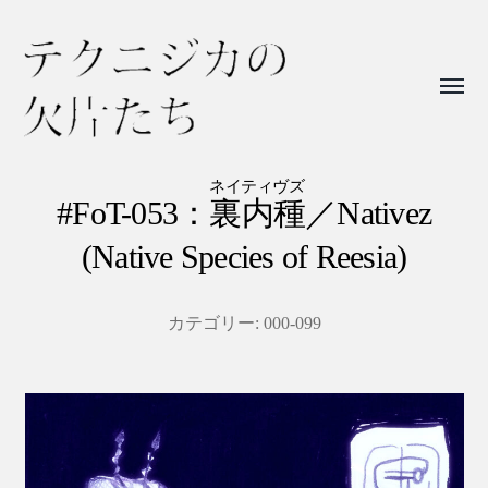
Toggl
menu
テ
ク
ネイティヴズ
#FoT-053：
裏内種
／Nativez
ニ
(Native Species of Reesia)
ジ
カ
の
カテゴリー:
000-099
欠
片
た
ち