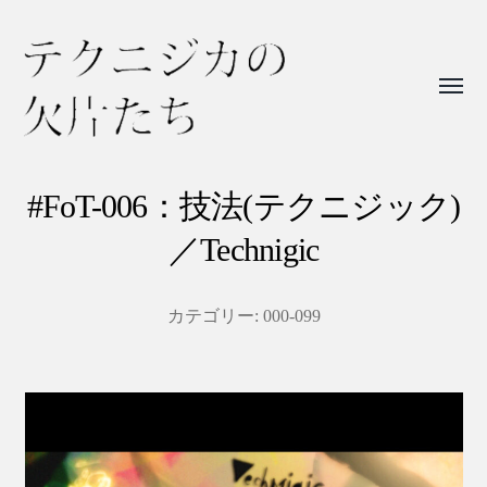
Toggl
menu
テ
ク
#FoT-006：技法(テクニジック)
ニ
／Technigic
ジ
カ
カテゴリー:
000-099
の
欠
片
た
ち