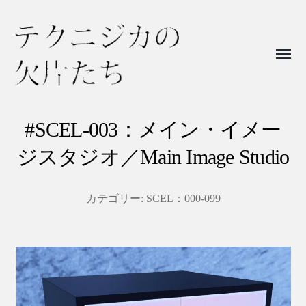
Toggl
menu
テ
ク
#SCEL-003：メイン・イメー
ニ
ジスタジオ／Main Image Studio
ジ
カ
カテゴリー:
SCEL：000-099
の
欠
片
た
ち