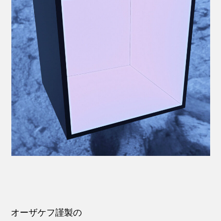
オーザケフ謹製の