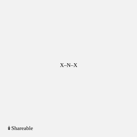
X–N–X
↡Shareable