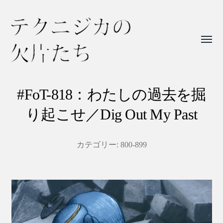
Toggl
menu
テ
ク
#FoT-818：わたしの過去を掘
ニ
り起こせ／Dig Out My Past
ジ
カ
カテゴリー:
800-899
の
欠
片
た
ち