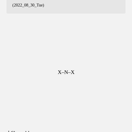
(2022_08_30_Tue)
X–N–X