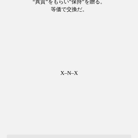
“異質”をもらい”保持”を贈る。
等価で交換だ。
X–N–X