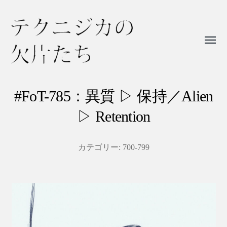
Toggl
menu
テ
ク
#FoT-785：異質 ▷ 保持／Alien
ニ
▷ Retention
ジ
カ
カテゴリー:
700-799
の
欠
片
た
ち