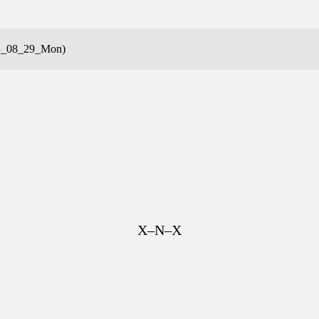
2_08_29_Mon)
X–N–X