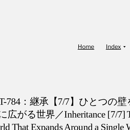
Home
Index
oT-784：継承【7/7】ひとつの
広がる世界／Inheritance [7/7] 
ld That Expands Around a Single 