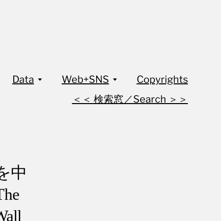
Data
Web+SNS
Copyrights
＜＜ 検索窓／Search ＞＞
壁を中
The
Wall