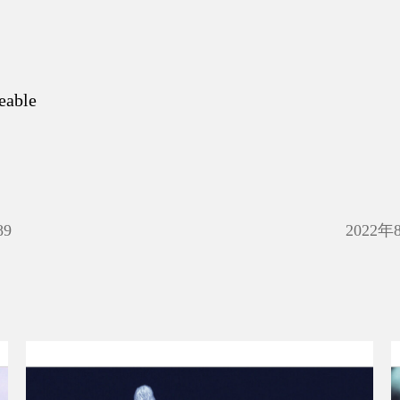
eable
89
2022年