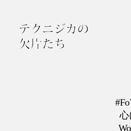
テ
ク
ニ
ジ
カ
の
#F
欠
心に
片
Wor
た