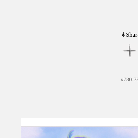
↡Shar
#
780-7