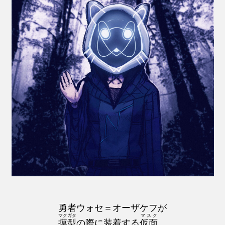
勇者ウォセ＝オーザケフが
マクガタ
マスク
摸型
の際に装着する
仮面
。