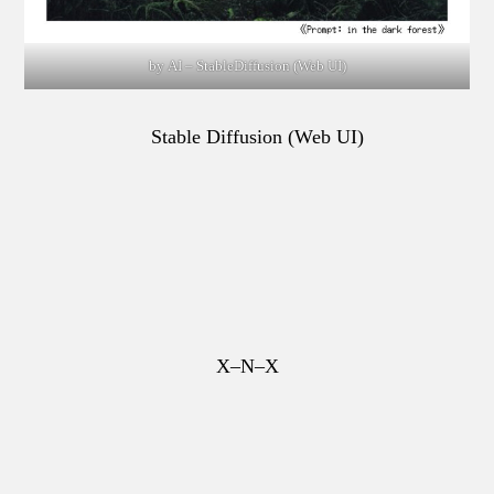
by AI – StableDiffusion (Web UI)
Stable Diffusion (Web UI)
X–N–X