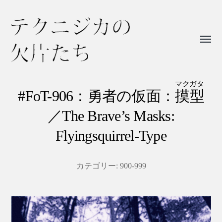
Toggl
menu
テ
ク
マクガタ
#FoT-906：勇者の仮面：
摸型
ニ
／The Brave’s Masks:
ジ
カ
Flyingsquirrel-Type
の
欠
カテゴリー:
900-999
片
た
ち