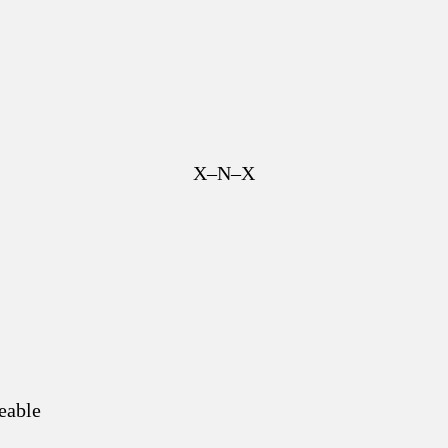
X–N–X
eable