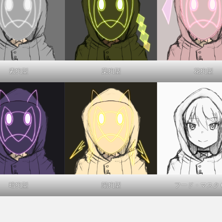
素狗型
葉狗型
花狗型
暗狗型
陽狗型
フード・マスク O