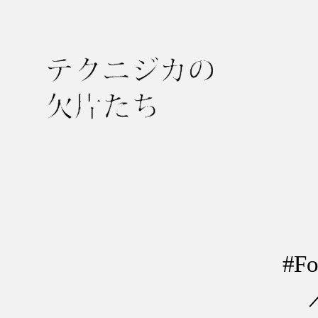
テ
ク
ニ
ジ
カ
の
#
欠
片
た