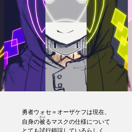
勇者ウォセ＝オーザケフは現在、
かぶ
自身の
被
るマスクの仕様について
とても試行錯誤しているらしく、