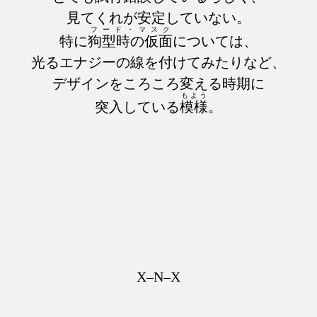
見てくれが安定していない。
フード・マスク
特に
狗型時の仮面
については、
光るエナジーの線を付けてみたりなど、
デザインをころころ変える時期に
もよう
突入している
模様
。
X–N–X