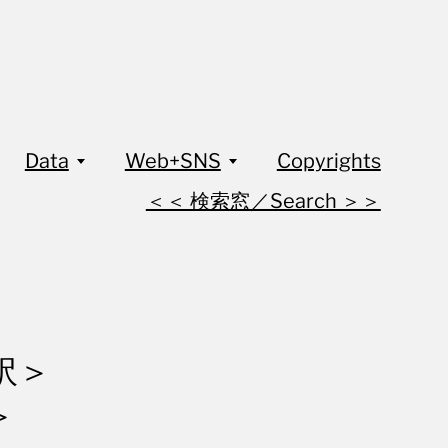
Data
Web+SNS
Copyrights
＜＜ 検索窓／Search ＞＞
訳＞
＞