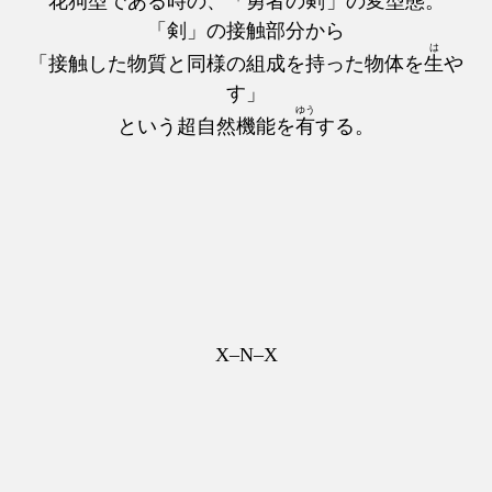
花狗型
である時の、「勇者の
剣
」の変型態。
「剣」の接触部分から
は
「接触した物質と同様の組成を持った物体を
生
や
す」
ゆう
という超自然機能を
有
する。
X–N–X