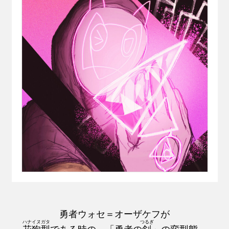
勇者ウォセ＝オーザケフが
ハナイヌガタ
つるぎ