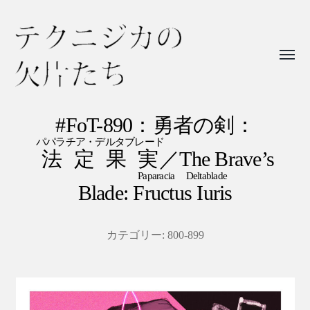
Toggl
menu
テ
ク
#FoT-890：勇者の剣：
ニ
パパラチア・デルタブレード
法定果実
／The Brave’s
ジ
Paparacia Deltablade
カ
Blade:
Fructus Iuris
の
欠
カテゴリー:
800-899
片
た
ち