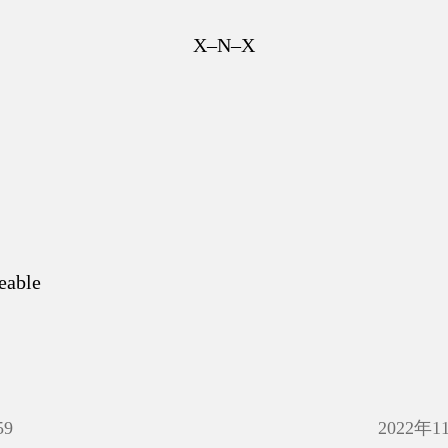
X–N–X
eable
59
2022年1