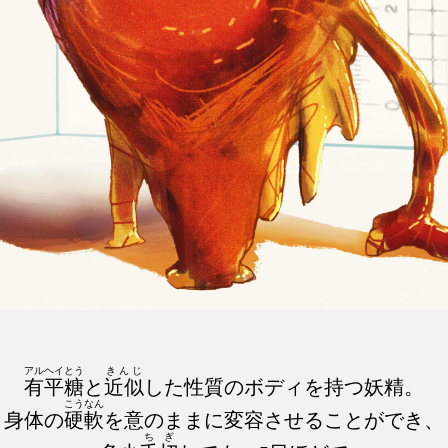
アルヘイとう
きんじ
有平糖
と
近似
した性質のボディを持つ妖精。
こうなん
身体の
硬軟
を意のままに変容させることができ、
ちぎ