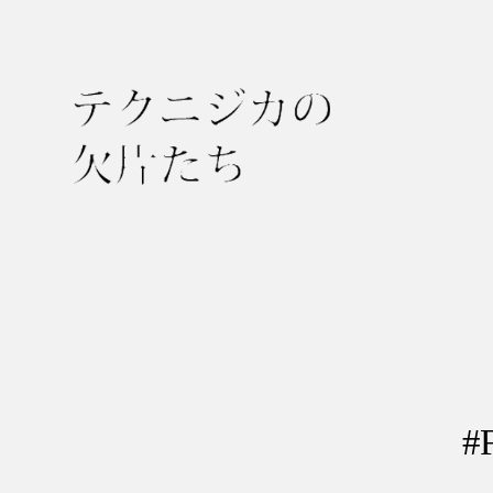
テ
ク
ニ
ジ
カ
の
欠
#
片
た