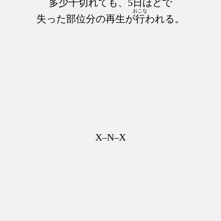
多少
千切
れても、5日ほどで
おこな
失った部位分の再生が
行
われる。
X–N–X