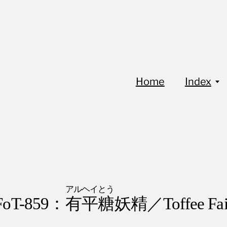
Home
Index
アルヘイとう
FoT-859：
有平糖
妖精／Toffee Fai