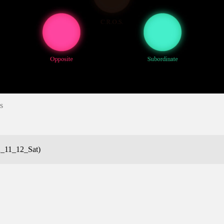
s
2_11_12_Sat)