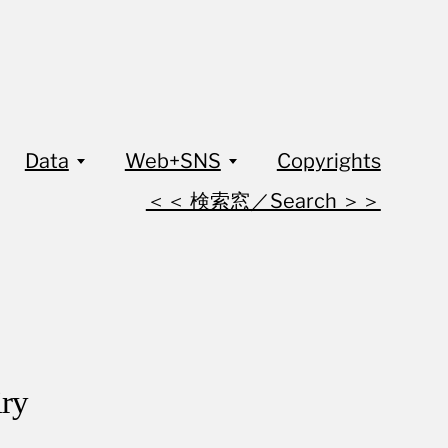
Data
Web+SNS
Copyrights
＜＜ 検索窓／Search ＞＞
ry