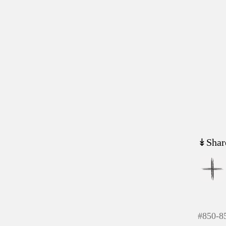
↡Shar
#
850-8