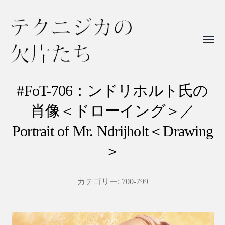
Toggl
menu
テ
ク
#FoT-706：ンドリホルト氏の
ニ
肖像＜ドローイング＞／
ジ
Portrait of Mr. Ndrijholt＜Drawing
カ
＞
の
欠
片
カテゴリー:
700-799
た
ち