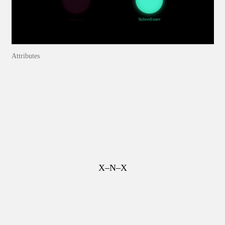
Attributes
X–N–X