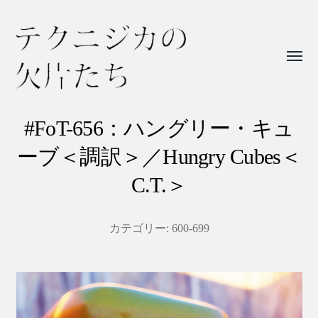
Toggl
menu
テ
ク
#FoT-656：ハングリー・キュ
ニ
ーブ＜調訳＞／Hungry Cubes＜
ジ
C.T.＞
カ
の
カテゴリー:
600-699
欠
片
た
ち