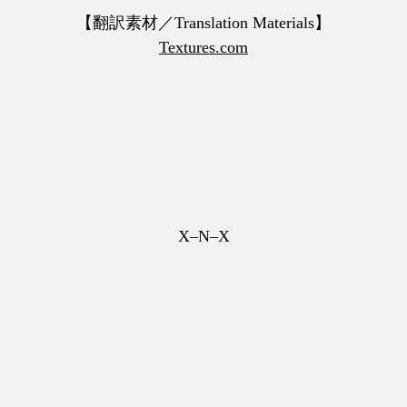
【翻訳素材／Translation Materials】
Textures.com
X–N–X