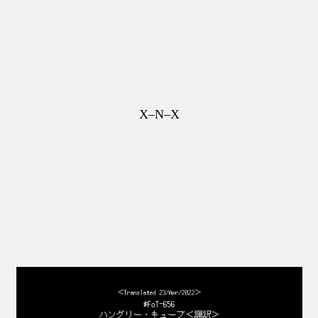
X–N–X