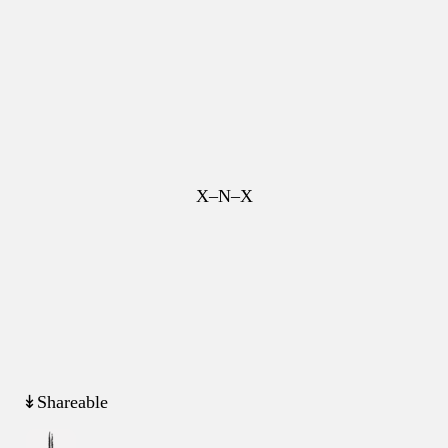
X–N–X
↡Shareable