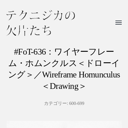
Toggl
menu
テ
ク
#FoT-636：ワイヤーフレー
ニ
ム・ホムンクルス＜ドローイ
ジ
ング＞／Wireframe Homunculus
カ
＜Drawing＞
の
欠
片
カテゴリー:
600-699
た
ち