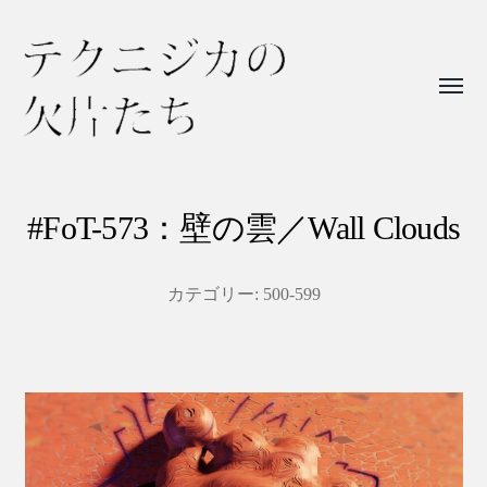
Toggl
menu
テ
ク
ニ
#FoT-573：壁の雲／Wall Clouds
ジ
カ
カテゴリー:
500-599
の
欠
片
た
ち