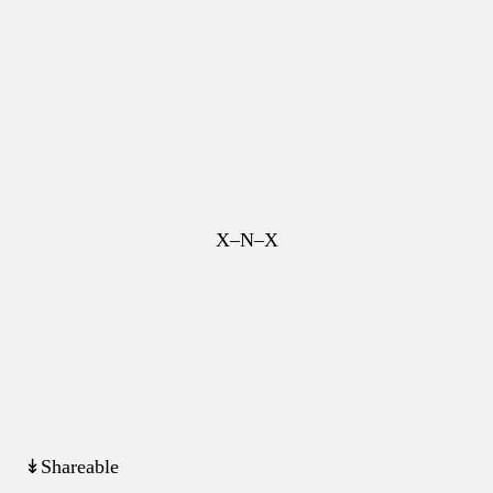
X–N–X
↡Shareable