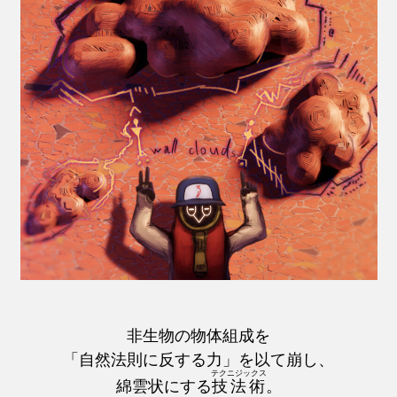
非生物の物体組成を
「自然法則に反する力」を以て崩し、
テクニジックス
綿雲状にする
技法術
。