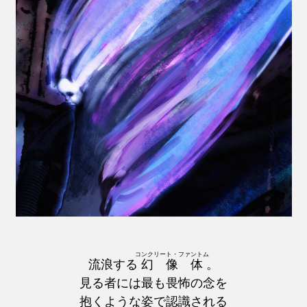
コンクリート・ファントム
流浪する
幻像体
。
見る者には最も畏怖の念を
抱くような姿で認識される