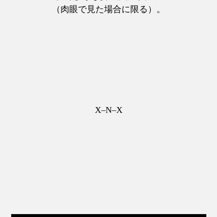
（肉眼で見た場合に限る）。
X–N–X