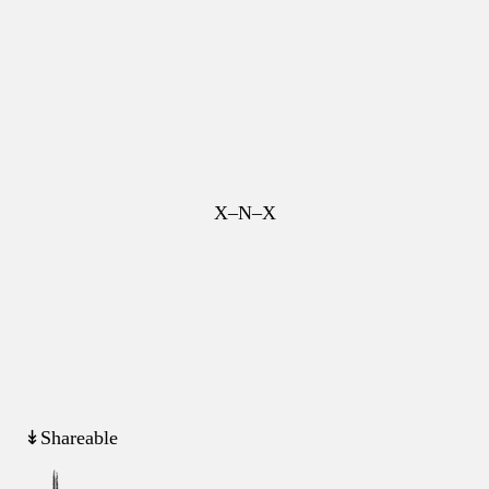
X–N–X
↡Shareable