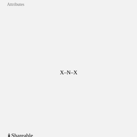
Attributes
X–N–X
↡Shareable