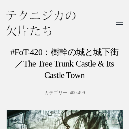
Toggl
menu
テ
ク
#FoT-420：樹幹の城と城下街
ニ
／The Tree Trunk Castle & Its
ジ
Castle Town
カ
の
カテゴリー:
400-499
欠
片
た
ち