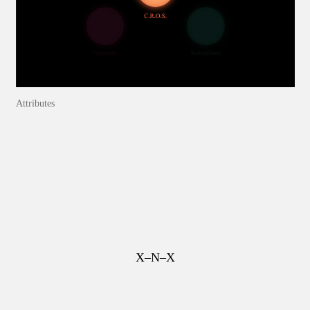
Attributes
X–N–X