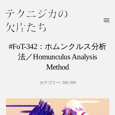
Toggl
menu
テ
ク
#FoT-342：ホムンクルス分析
ニ
法／Homunculus Analysis
ジ
Method
カ
の
カテゴリー:
300-399
欠
片
た
ち