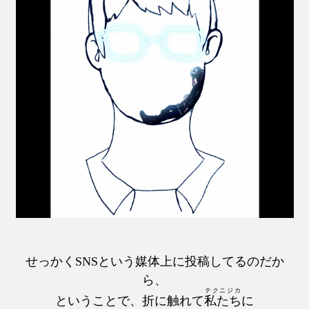
せっかくSNSという媒体上に投稿してるのだか
ら、
テクニジカ
ということで、折に触れて
私たち
に