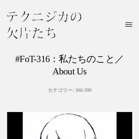
Toggl
menu
テ
ク
#FoT-316：私たちのこと／
ニ
About Us
ジ
カ
カテゴリー:
300-399
の
欠
片
た
ち