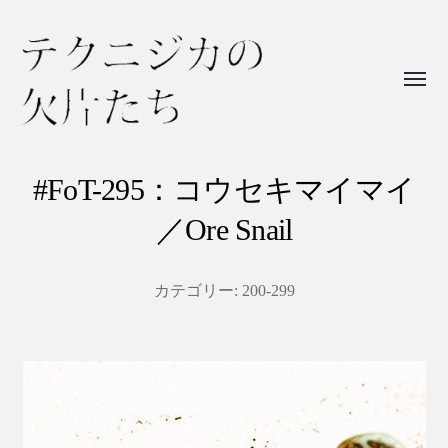
Toggl
menu
テ
ク
#FoT-295：コウセキマイマイ
ニ
／Ore Snail
ジ
カ
カテゴリー:
200-299
の
欠
片
た
ち