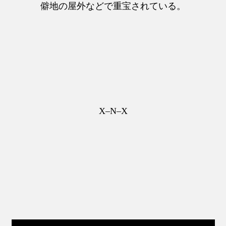
僻地の屋外などで重宝されている。
X–N–X