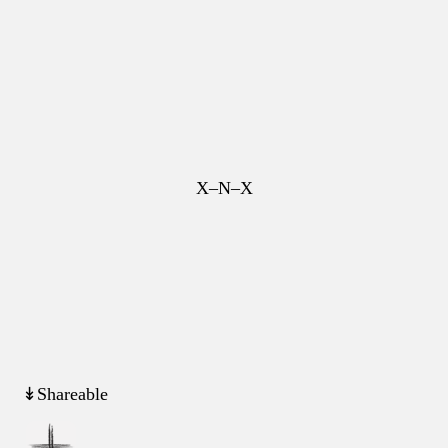
X–N–X
↡Shareable