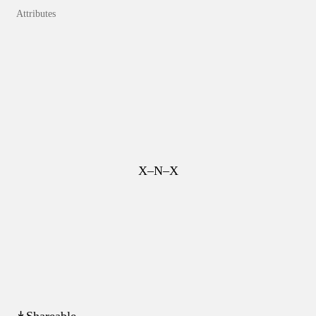
Attributes
X–N–X
↡Shareable