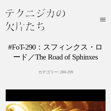
Toggl
menu
テ
ク
#FoT-290：スフィンクス・ロ
ニ
ード／The Road of Sphinxes
ジ
カ
カテゴリー:
200-299
の
欠
片
た
ち