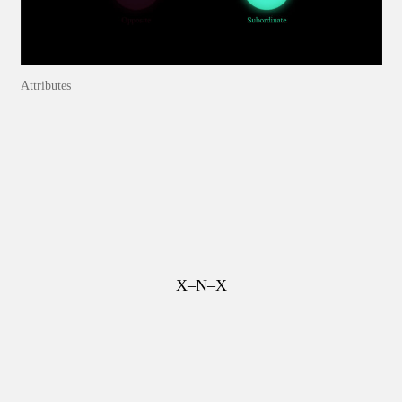
Attributes
X–N–X