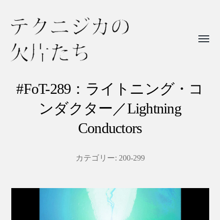
Toggl
menu
テ
ク
#FoT-289：ライトニング・コ
ニ
ンダクター／Lightning
ジ
Conductors
カ
の
カテゴリー:
200-299
欠
片
た
ち