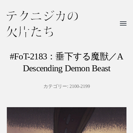
Toggl
menu
テ
ク
#FoT-2183：垂下する魔獣／A
ニ
Descending Demon Beast
ジ
カ
カテゴリー:
2100-2199
の
欠
片
た
ち