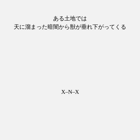
ある土地では
天に溜まった暗闇から獣が垂れ下がってくる
X–N–X