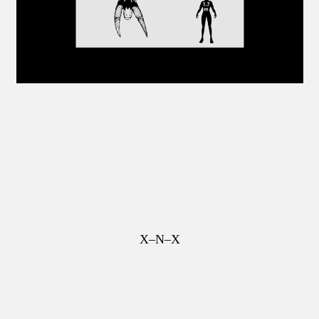
X–N–X