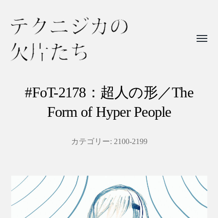
Toggl
menu
テ
ク
#FoT-2178：超人の形／The
ニ
Form of Hyper People
ジ
カ
カテゴリー:
2100-2199
の
欠
片
た
ち