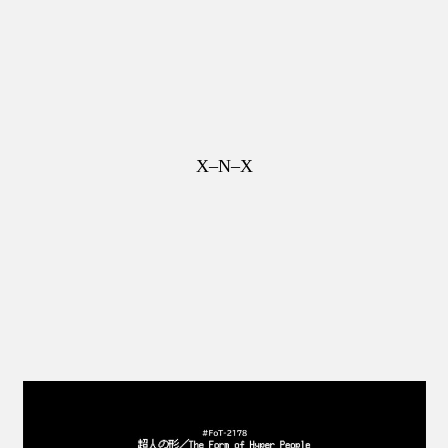
X–N–X