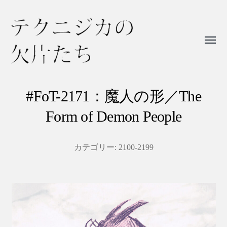
Toggl
menu
テ
ク
#FoT-2171：魔人の形／The
ニ
Form of Demon People
ジ
カ
カテゴリー:
2100-2199
の
欠
片
た
ち