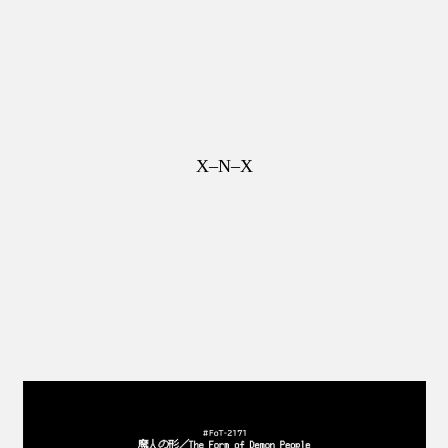
X–N–X