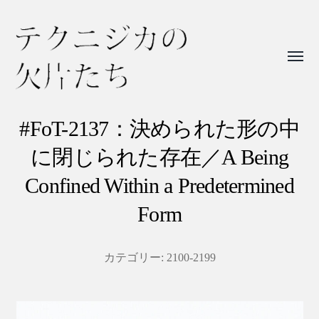
Toggl
menu
テ
ク
#FoT-2137：決められた形の中
ニ
に閉じられた存在／A Being
ジ
Confined Within a Predetermined
カ
Form
の
欠
片
カテゴリー:
2100-2199
た
ち