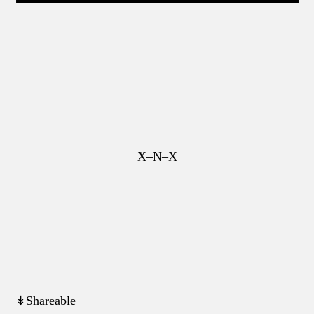
X–N–X
↡Shareable