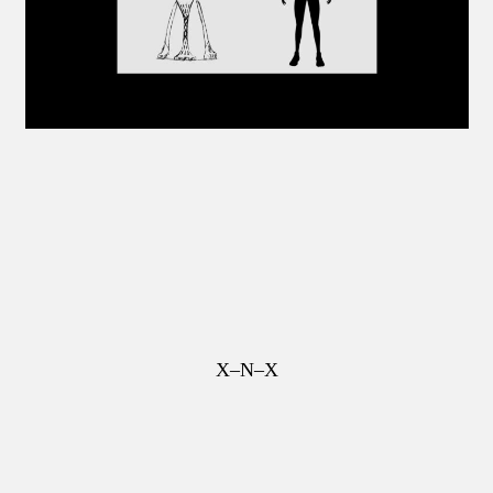
X–N–X