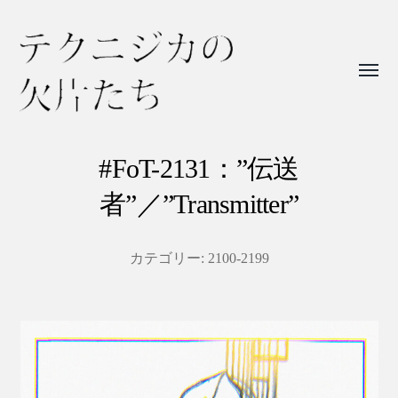
Toggl
menu
テ
ク
#FoT-2131：”伝送
ニ
者”／”Transmitter”
ジ
カ
カテゴリー:
2100-2199
の
欠
片
た
ち