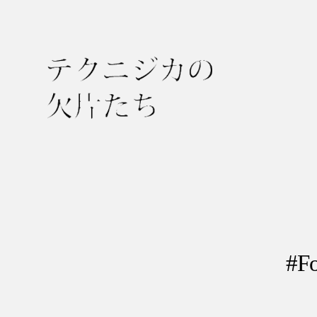
テ
ク
ニ
ジ
カ
の
#
欠
片
た