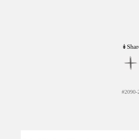
↡Shar
#
2090-