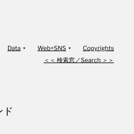
Data
Web+SNS
Copyrights
＜＜ 検索窓／Search ＞＞
ンド