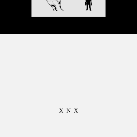
X–N–X