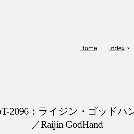
Home
Index
FoT-2096：ライジン・ゴッドハ
／Raijin GodHand