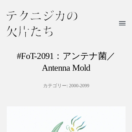
Toggl
menu
テ
ク
#FoT-2091：アンテナ菌／
ニ
Antenna Mold
ジ
カ
カテゴリー:
2000-2099
の
欠
片
た
ち