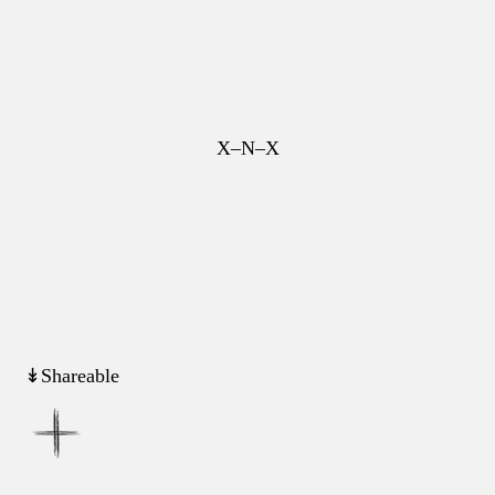
X–N–X
↡Shareable