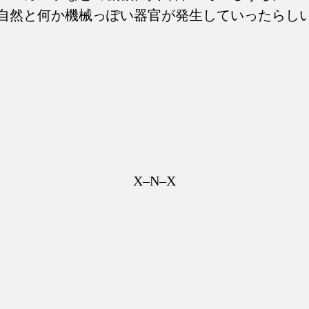
自然と何か機械っぽい器官が発生していったらし
X–N–X