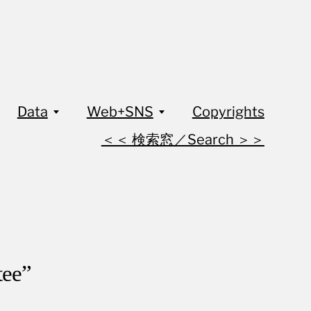
Data
Web+SNS
Copyrights
＜＜ 検索窓／Search ＞＞
ee”