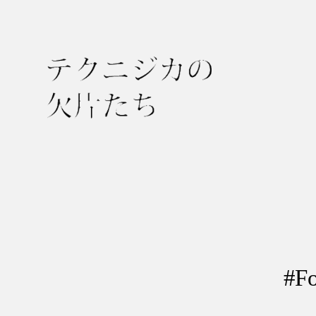
テ
ク
ニ
ジ
カ
の
欠
#F
片
た