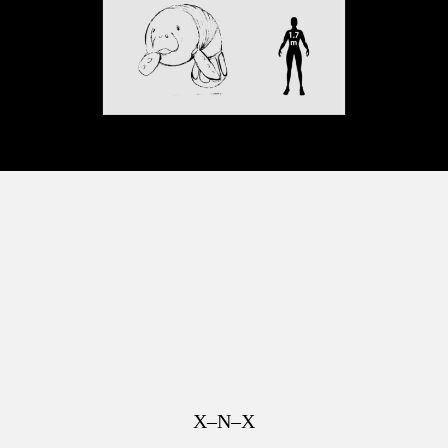
X–N–X