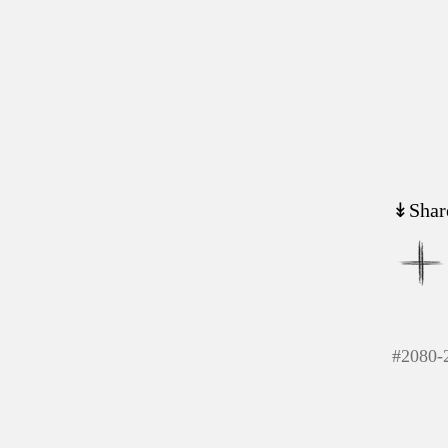
↡Shar
#
2080-