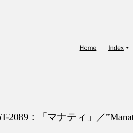
Home
Index
oT-2089：「マナティ」／”Manat