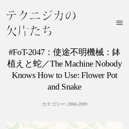
Toggl
menu
テ
ク
#FoT-2047：使途不明機械：鉢
ニ
植えと蛇／The Machine Nobody
ジ
Knows How to Use: Flower Pot
カ
and Snake
の
欠
片
カテゴリー:
2000-2099
た
ち