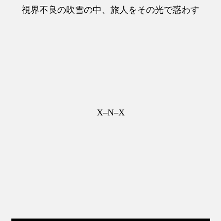
視界不良の吹雪の中、旅人をその光で惑わす
X–N–X