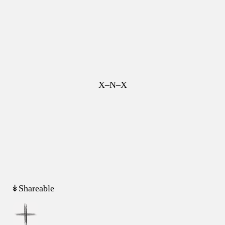
X–N–X
↡Shareable