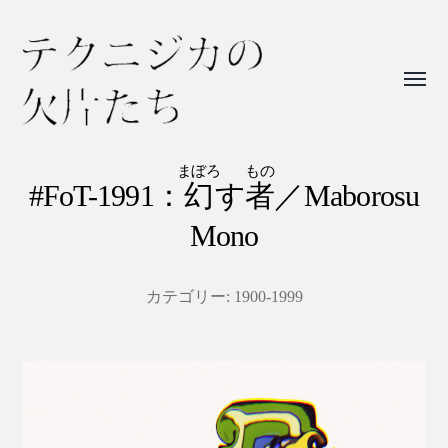
Toggl
menu
テ
ク
まぼろ
もの
#FoT-1991：
幻
す
者
／Maborosu
ニ
Mono
ジ
カ
の
カテゴリー:
1900-1999
欠
片
た
ち