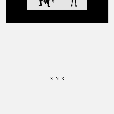
X–N–X