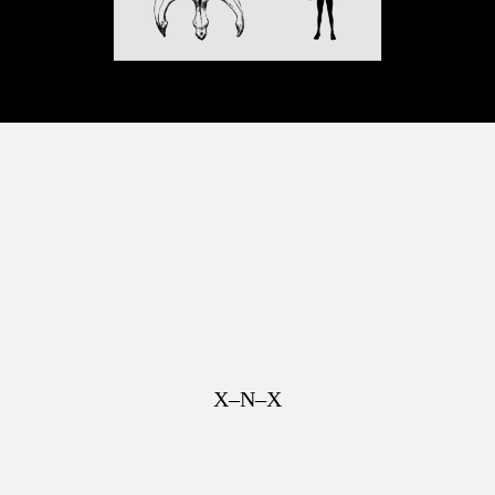
X–N–X