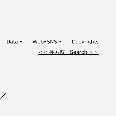
Data
Web+SNS
Copyrights
＜＜ 検索窓／Search ＞＞
ル／