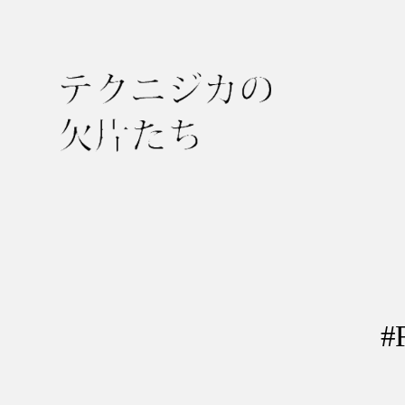
テ
ク
ニ
ジ
カ
の
#
欠
片
た