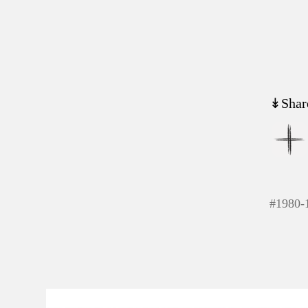
↡Shar
#
1980-