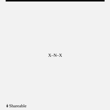
X–N–X
↡Shareable