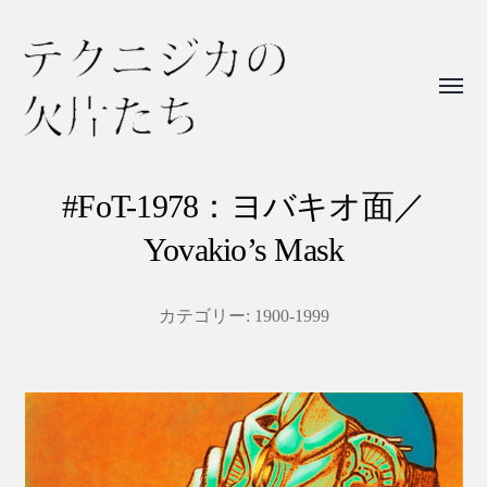
Toggl
menu
テ
ク
#FoT-1978：ヨバキオ面／
ニ
Yovakio’s Mask
ジ
カ
カテゴリー:
1900-1999
の
欠
片
た
ち