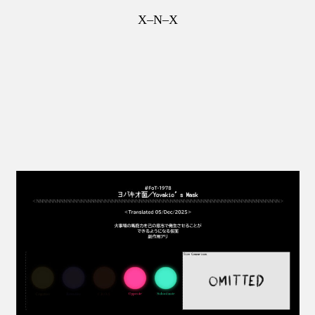
X–N–X