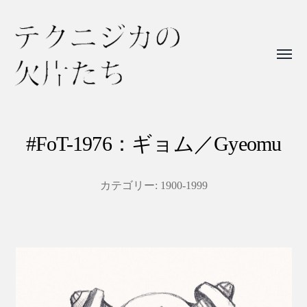
Toggl
menu
テ
ク
ニ
#FoT-1976：ギョム／Gyeomu
ジ
カ
カテゴリー:
1900-1999
の
欠
片
た
ち