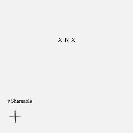
X–N–X
↡Shareable