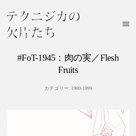
Toggl
menu
テ
ク
#FoT-1945：肉の実／Flesh
ニ
Fruits
ジ
カ
カテゴリー:
1900-1999
の
欠
片
た
ち