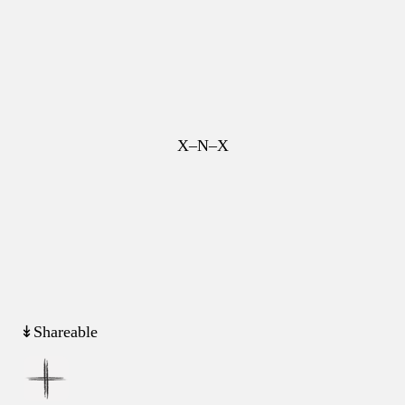
X–N–X
↡Shareable