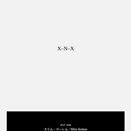
X–N–X