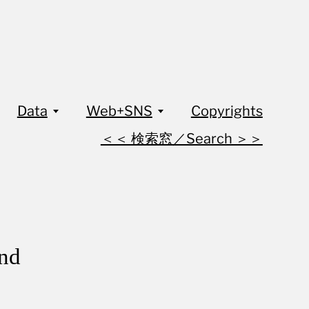
Data
Web+SNS
Copyrights
＜＜ 検索窓／Search ＞＞
nd