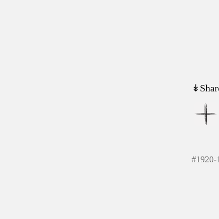
↡Shar
#
1920-