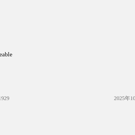
eable
1929
2025年1