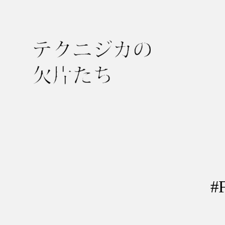
テ
ク
ニ
ジ
カ
の
#
欠
片
た