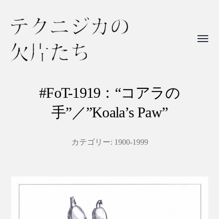
Toggl
menu
テ
ク
#FoT-1919：“コアラの
ニ
手”／”Koala’s Paw”
ジ
カ
カテゴリー:
1900-1999
の
欠
片
た
ち