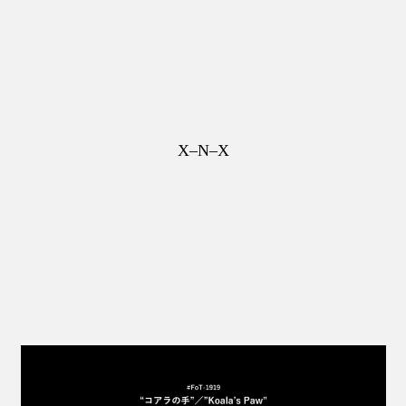
X–N–X