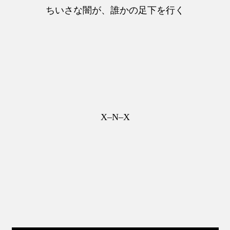
ちいさな闇が、誰かの足下を行く
X–N–X