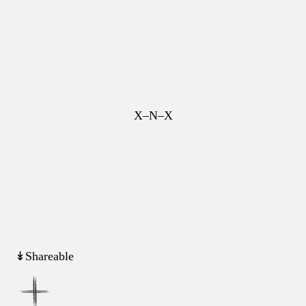
X–N–X
↡Shareable