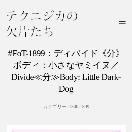
Toggl
menu
テ
ク
#FoT-1899：ディバイド《分》
ニ
ボディ：小さなヤミイヌ／
ジ
Divide≪分≫Body: Little Dark-
カ
Dog
の
欠
片
カテゴリー:
1800-1899
た
ち