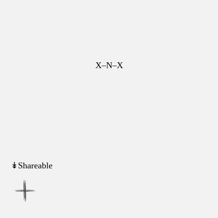
X–N–X
↡Shareable