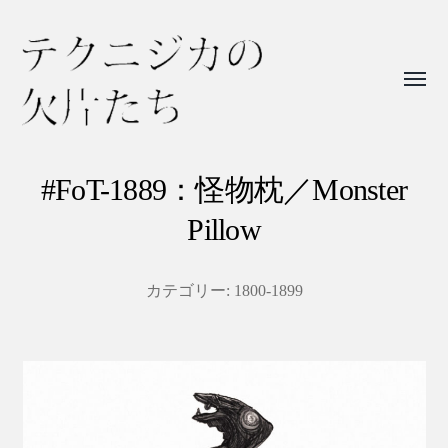
Toggl
menu
テ
ク
#FoT-1889：怪物枕／Monster
ニ
Pillow
ジ
カ
カテゴリー:
1800-1899
の
欠
片
た
ち