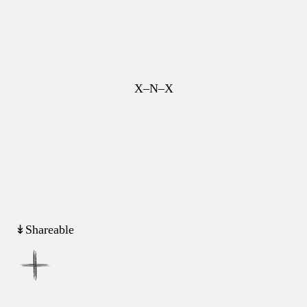
X–N–X
↡Shareable