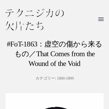
Toggl
menu
テ
ク
#FoT-1863：虚空の傷から来る
ニ
もの／That Comes from the
ジ
Wound of the Void
カ
の
カテゴリー:
1800-1899
欠
片
た
ち