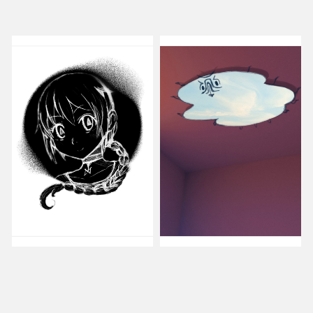
さか
やみ