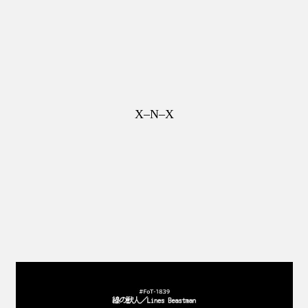
X–N–X