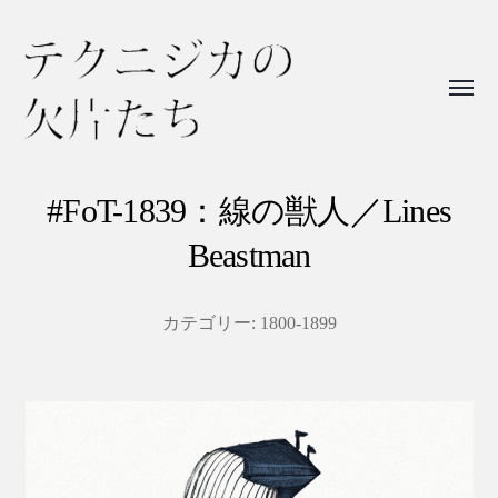
Toggl
menu
テ
ク
#FoT-1839：線の獣人／Lines
ニ
Beastman
ジ
カ
カテゴリー:
1800-1899
の
欠
片
た
ち