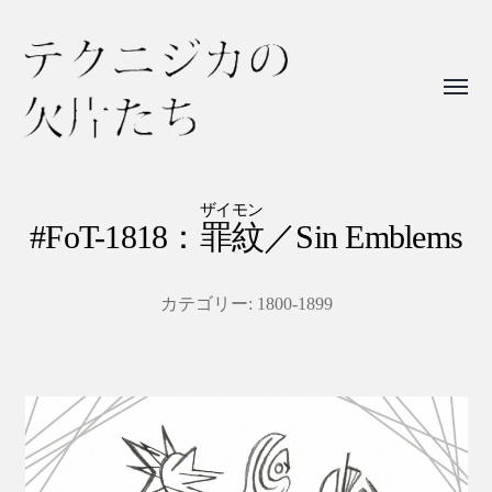
Toggl
menu
テ
ク
ザイモン
ニ
#FoT-1818：
罪紋
／Sin Emblems
ジ
カ
カテゴリー:
1800-1899
の
欠
片
た
ち