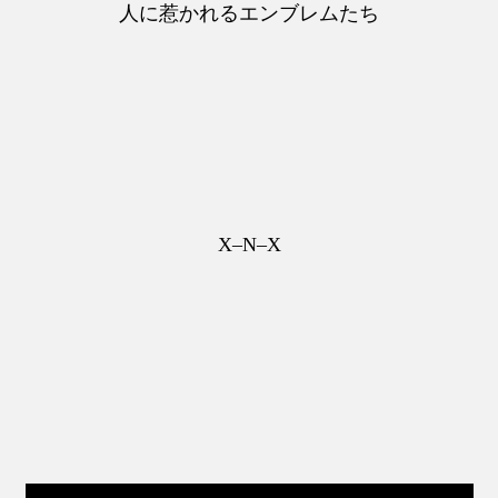
人に惹かれるエンブレムたち
X–N–X