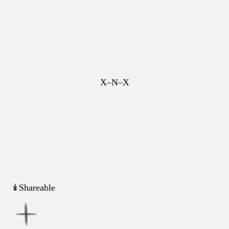
X–N–X
↡Shareable