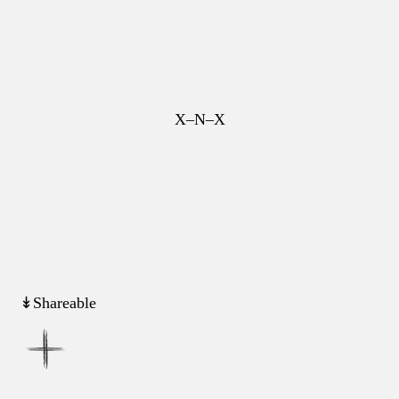
X–N–X
↡Shareable