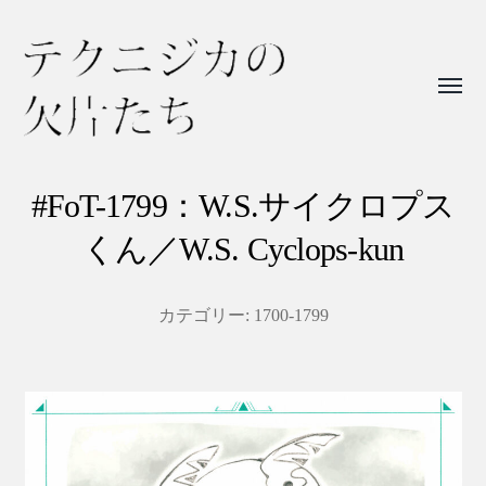
Toggl
menu
テ
ク
#FoT-1799：W.S.サイクロプス
ニ
くん／W.S. Cyclops-kun
ジ
カ
カテゴリー:
1700-1799
の
欠
片
た
ち