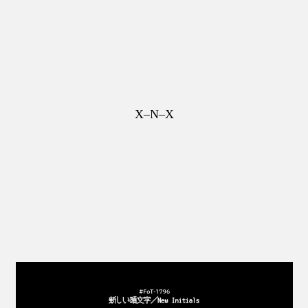
X–N–X