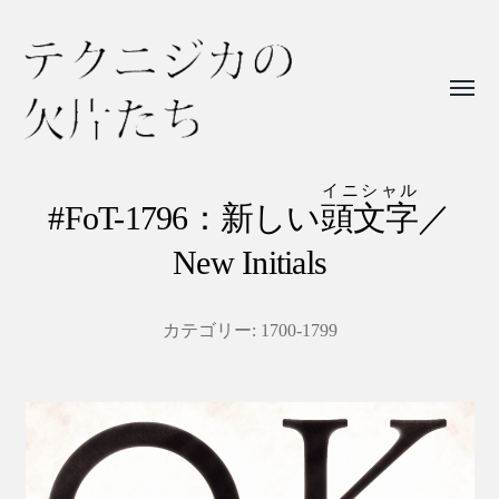
Toggl
menu
テ
ク
イニシャル
#FoT-1796：新しい
頭文字
／
ニ
New Initials
ジ
カ
の
カテゴリー:
1700-1799
欠
片
た
ち