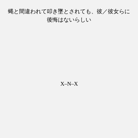
蝿と間違われて叩き墜とされても、彼／彼女らに
後悔はないらしい
X–N–X