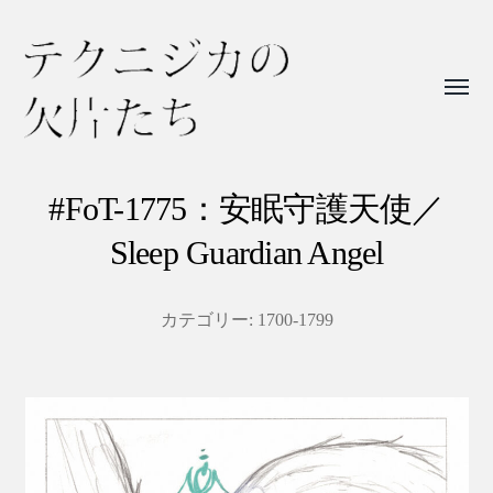
Toggl
menu
テ
ク
#FoT-1775：安眠守護天使／
ニ
Sleep Guardian Angel
ジ
カ
カテゴリー:
1700-1799
の
欠
片
た
ち