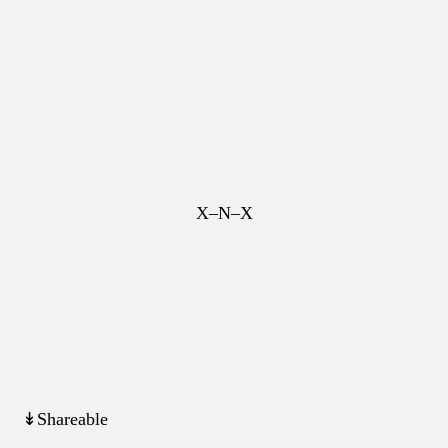
X–N–X
↡Shareable