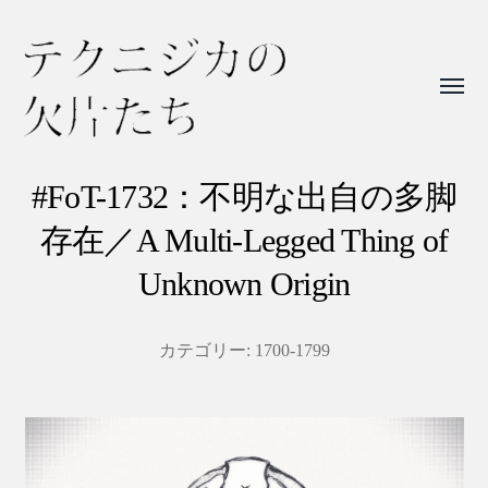
Toggl
menu
テ
ク
#FoT-1732：不明な出自の多脚
ニ
存在／A Multi-Legged Thing of
ジ
Unknown Origin
カ
の
カテゴリー:
1700-1799
欠
片
た
ち