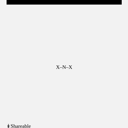
X–N–X
↡Shareable