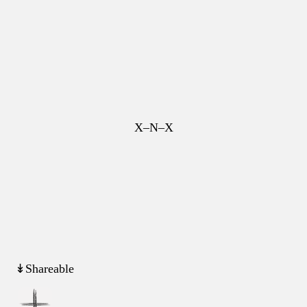
X–N–X
↡Shareable