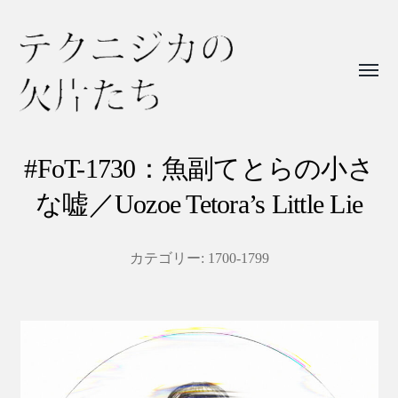
Toggl
menu
テ
ク
#FoT-1730：魚副てとらの小さ
ニ
な嘘／Uozoe Tetora’s Little Lie
ジ
カ
カテゴリー:
1700-1799
の
欠
片
た
ち